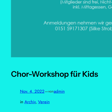
Chor-Workshop für Kids
Nov. 4, 2022
—
admin
von
in
Archiv
, 
Verein